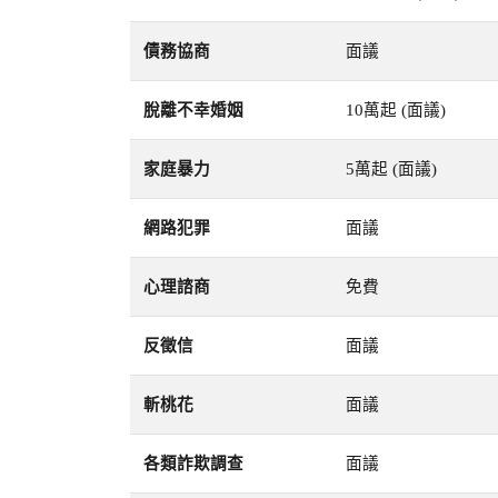
債務協商
面議
脫離不幸婚姻
10萬起 (面議)
家庭暴力
5萬起 (面議)
網路犯罪
面議
心理諮商
免費
反徵信
面議
斬桃花
面議
各類詐欺調查
面議