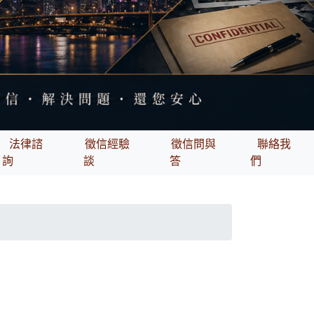
法律諮
徵信經驗
徵信問與
聯絡我
詢
談
答
們