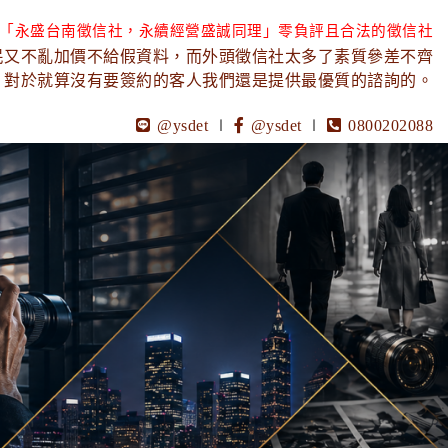
「永盛台南徵信社，永續經營盛誠同理」零負評且合法的徵信社
民又不亂加價不給假資料，而外頭徵信社太多了素質參差不齊
，對於就算沒有要簽約的客人我們還是提供最優質的諮詢的。
@ysdet
∣
@ysdet
∣
0800202088