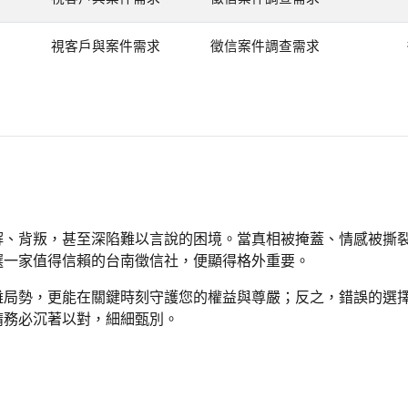
視客戶與案件需求
徵信案件調查需求
解、背叛，甚至深陷難以言說的困境。當真相被掩蓋、情感被撕
選一家值得信賴的台南徵信社，便顯得格外重要。
雜局勢，更能在關鍵時刻守護您的權益與尊嚴；反之，錯誤的選
請務必沉著以對，細細甄別。