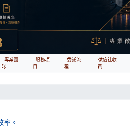
專業團
服務項
委託流
徵信社收
隊
目
程
費
效率。