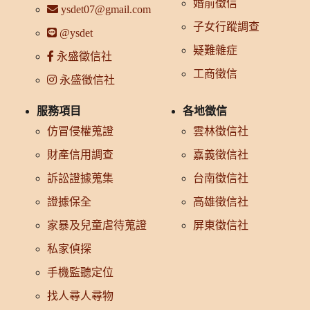
婚前徵信
ysdet07@gmail.com
子女行蹤調查
@ysdet
疑難雜症
永盛徵信社
工商徵信
永盛徵信社
服務項目
各地徵信
仿冒侵權蒐證
雲林徵信社
財產信用調查
嘉義徵信社
訴訟證據蒐集
台南徵信社
證據保全
高雄徵信社
家暴及兒童虐待蒐證
屏東徵信社
私家偵探
手機監聽定位
找人尋人尋物