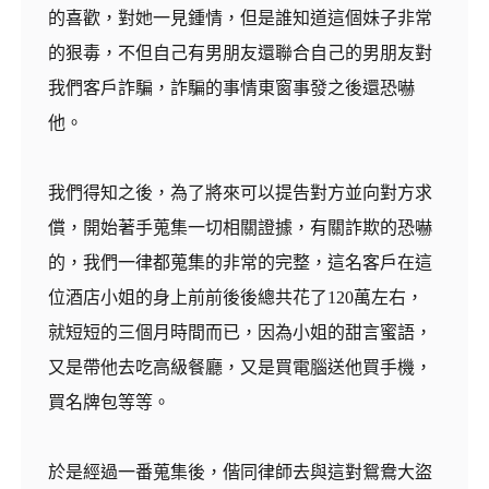
的喜歡，對她一見鍾情，但是誰知道這個妹子非常
的狠毒，不但自己有男朋友還聯合自己的男朋友對
我們客戶詐騙，詐騙的事情東窗事發之後還恐嚇
他。
我們得知之後，為了將來可以提告對方並向對方求
償，開始著手蒐集一切相關證據，有關詐欺的恐嚇
的，我們一律都蒐集的非常的完整，這名客戶在這
位酒店小姐的身上前前後後總共花了120萬左右，
就短短的三個月時間而已，因為小姐的甜言蜜語，
又是帶他去吃高級餐廳，又是買電腦送他買手機，
買名牌包等等。
於是經過一番蒐集後，偕同律師去與這對鴛鴦大盜