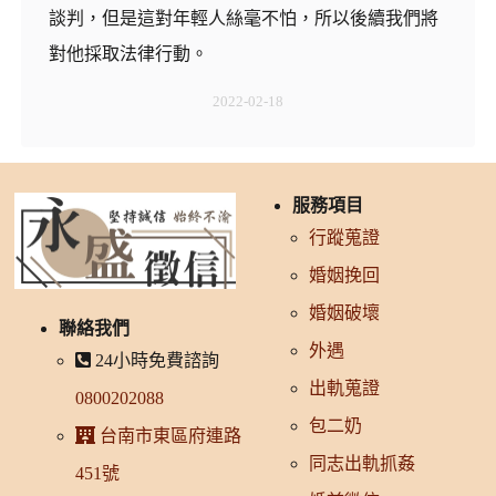
談判，但是這對年輕人絲毫不怕，所以後續我們將
對他採取法律行動。
2022-02-18
服務項目
行蹤蒐證
婚姻挽回
婚姻破壞
聯絡我們
外遇
24小時免費諮詢
出軌蒐證
0800202088
包二奶
台南市東區府連路
同志出軌抓姦
451號