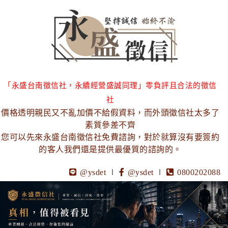
「永盛台南徵信社，永續經營盛誠同理」零負評且合法的徵信
社
價格透明親民又不亂加價不給假資料，而外頭徵信社太多了
素質參差不齊
您可以先來永盛台南徵信社免費諮詢，對於就算沒有要簽約
的客人我們還是提供最優質的諮詢的。
@ysdet
∣
@ysdet
∣
0800202088