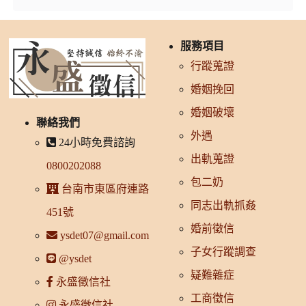
服務項目
行蹤蒐證
婚姻挽回
婚姻破壞
聯絡我們
外遇
24小時免費諮詢
出軌蒐證
0800202088
包二奶
台南市東區府連路
同志出軌抓姦
451號
婚前徵信
ysdet07@gmail.com
子女行蹤調查
@ysdet
疑難雜症
永盛徵信社
工商徵信
永盛徵信社