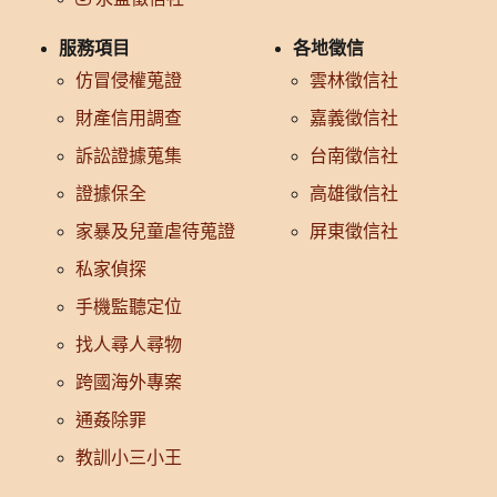
服務項目
各地徵信
仿冒侵權蒐證
雲林徵信社
財產信用調查
嘉義徵信社
訴訟證據蒐集
台南徵信社
證據保全
高雄徵信社
家暴及兒童虐待蒐證
屏東徵信社
私家偵探
手機監聽定位
找人尋人尋物
跨國海外專案
通姦除罪
教訓小三小王