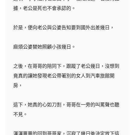
據，老公是死也不會承認的。
於是，便向老公與公婆告知要到國外出差幾日，
麻煩公婆替她照顧小孩幾日。
之後，在哥哥的陪同下，跟蹤了老公幾日，沒想到
竟真的讓她發現老公帶著別的女人到汽車旅館開
房，
這下，她真的心如刀割，哥哥在一旁的叫罵聲也聽
不見。
渾渾噩噩的回到哥哥家，沉寂了幾日後決定放下這