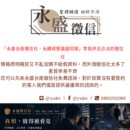
「永盛台南徵信社，永續經營盛誠同理」零負評且合法的徵信
社
價格透明親民又不亂加價不給假資料，而外頭徵信社太多了
素質參差不齊
您可以先來永盛台南徵信社免費諮詢，對於就算沒有要簽約
的客人我們還是提供最優質的諮詢的。
@ysdet
∣
@ysdet
∣
0800202088