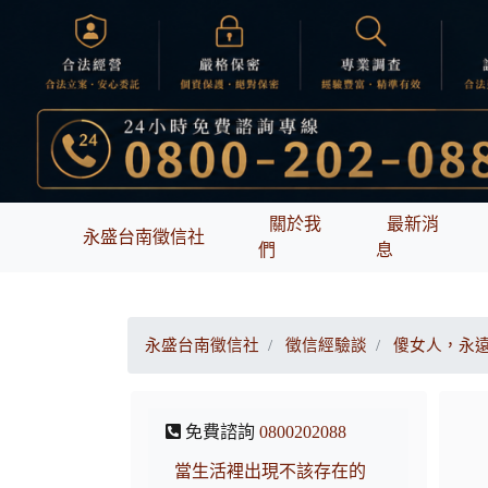
關於我
最新消
永盛台南徵信社
們
息
永盛台南徵信社
徵信經驗談
傻女人，永
免費諮詢
0800202088
當生活裡出現不該存在的