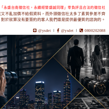
「永盛台南徵信社，永續經營盛誠同理」零負評且合法的徵信社
民又不亂加價不給假資料，而外頭徵信社太多了素質參差不齊
，對於就算沒有要簽約的客人我們還是提供最優質的諮詢的。
@ysdet
∣
@ysdet
∣
0800202088