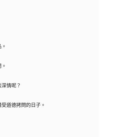
品。
開。
談深情呢？
備受道德拷問的日子。