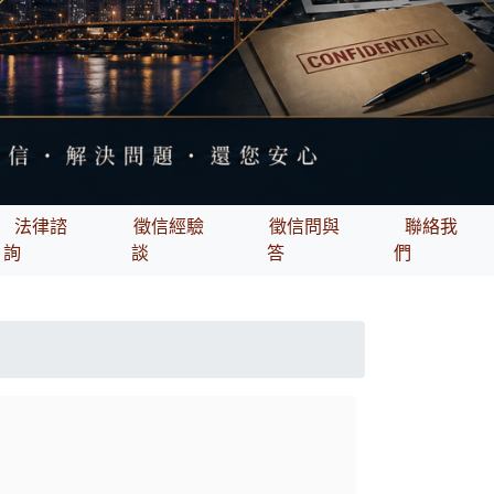
法律諮
徵信經驗
徵信問與
聯絡我
詢
談
答
們