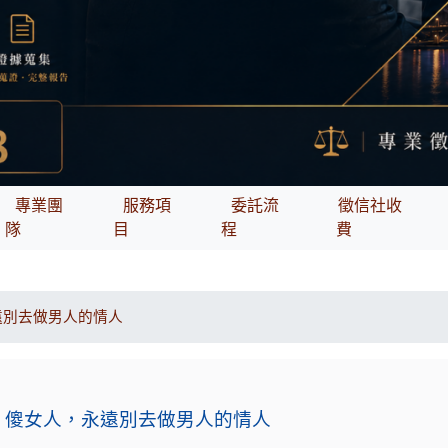
專業團
服務項
委託流
徵信社收
隊
目
程
費
遠別去做男人的情人
傻女人，永遠別去做男人的情人