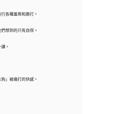
進行各種羞辱和撕打。
他們想到的只有自保。
一課。
水狗」被痛打的快感。