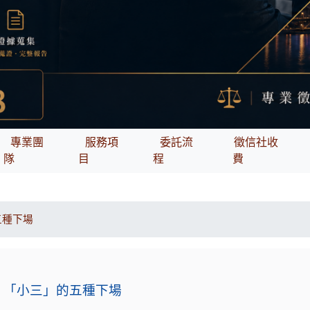
專業團
服務項
委託流
徵信社收
隊
目
程
費
五種下場
「小三」的五種下場