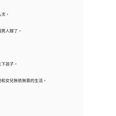
八次，
個男人嫁了，
。
生下孩子，
她和女兒無依無靠的生活，