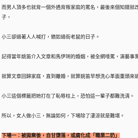
而男人頂多也就背一個外遇背叛家庭的罵名，最後來個知錯就
子，
小三卻過著人人喊打，猶如過街老鼠的日子。
記得當年姚笛介入文章和馬伊琍的婚姻，被全網唾罵，演藝事
就算文章回歸家庭，直到離婚，就算姚笛早想洗心革面重頭來
小三這個標籤把她打在了恥辱柱上，恐怕這一輩子都難洗清。
所以，女人做小三，無論如何，下場除了淒涼就是難堪。
下場一：被拋棄後，自甘墮落，或腐化成「職業二奶」