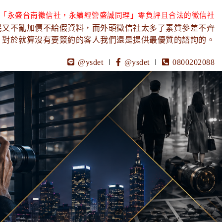
「永盛台南徵信社，永續經營盛誠同理」零負評且合法的徵信社
民又不亂加價不給假資料，而外頭徵信社太多了素質參差不齊
，對於就算沒有要簽約的客人我們還是提供最優質的諮詢的。
@ysdet
∣
@ysdet
∣
0800202088