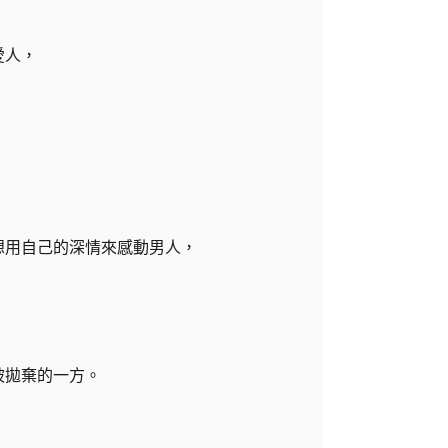
愛人，
想用自己的深情來感動男人，
。
被拋棄的一方。