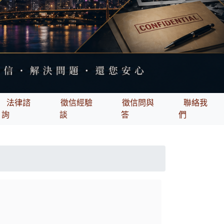
法律諮
徵信經驗
徵信問與
聯絡我
詢
談
答
們