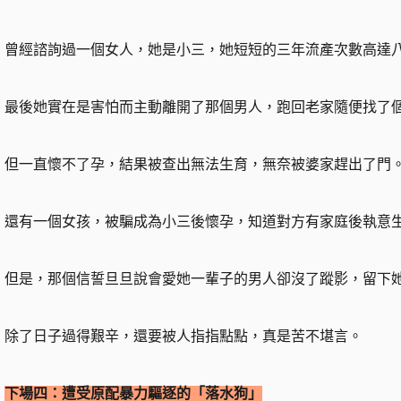
曾經諮詢過一個女人，她是小三，她短短的三年流產次數高達
最後她實在是害怕而主動離開了那個男人，跑回老家隨便找了
但一直懷不了孕，結果被查出無法生育，無奈被婆家趕出了門
還有一個女孩，被騙成為小三後懷孕，知道對方有家庭後執意
但是，那個信誓旦旦說會愛她一輩子的男人卻沒了蹤影，留下
除了日子過得艱辛，還要被人指指點點，真是苦不堪言。
下場四：遭受原配暴力驅逐的「落水狗」