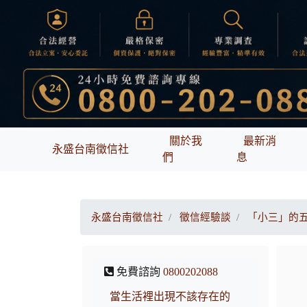
關於我
最新消
永盛台南徵信社
們
息
永盛台南徵信社
徵信經驗談
「小三」的
免費諮詢
0800202088
當生活裡出現不該存在的