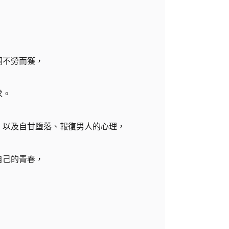
圖不勞而獲，
求。
，以及自甘墮落、報復男人的心理，
自己的青春，