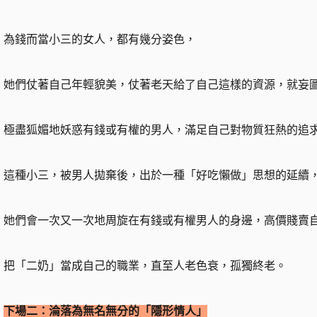
為錢而當小三的女人，都有幾分姿色，
她們仗著自己年輕貌美，仗著老天給了自己這樣的資源，就妄
極盡狐媚地妖惑有錢或有權的男人，滿足自己對物質狂熱的追
這種小三，被男人拋棄後，出於一種「好吃懶做」思想的延續
她們會一次又一次地周旋在有錢或有權男人的身邊，高價賤賣
把「二奶」當成自己的職業，直至人老色衰，孤獨終老。
下場二：淪落為無名無分的「隱形情人」