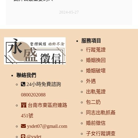
2024-05-27
服務項目
行蹤蒐證
婚姻挽回
婚姻破壞
聯絡我們
外遇
24小時免費諮詢
出軌蒐證
0800202088
包二奶
台南市東區府連路
同志出軌抓姦
451號
婚前徵信
ysdet07@gmail.com
子女行蹤調查
@ysdet