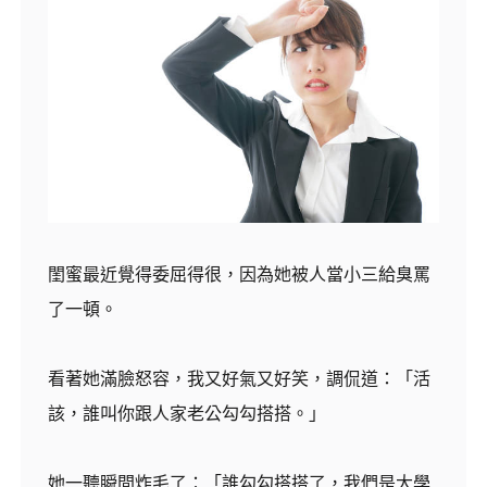
閨蜜最近覺得委屈得很，因為她被人當小三給臭罵
了一頓。
看著她滿臉怒容，我又好氣又好笑，調侃道：「活
該，誰叫你跟人家老公勾勾搭搭。」
她一聽瞬間炸毛了：「誰勾勾搭搭了，我們是大學