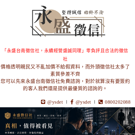
「永盛台南徵信社，永續經營盛誠同理」零負評且合法的徵信
社
價格透明親民又不亂加價不給假資料，而外頭徵信社太多了
素質參差不齊
您可以先來永盛台南徵信社免費諮詢，對於就算沒有要簽約
的客人我們還是提供最優質的諮詢的。
@ysdet
∣
@ysdet
∣
0800202088