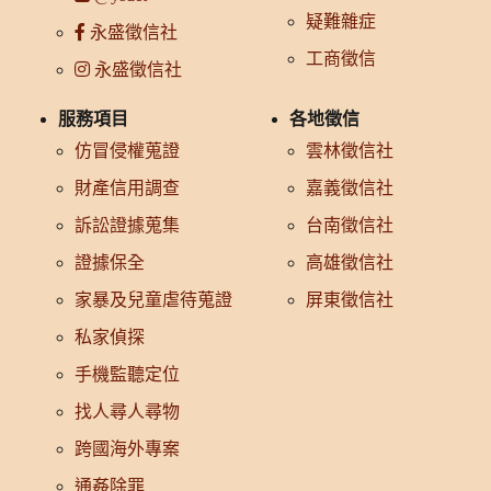
疑難雜症
永盛徵信社
工商徵信
永盛徵信社
服務項目
各地徵信
仿冒侵權蒐證
雲林徵信社
財產信用調查
嘉義徵信社
訴訟證據蒐集
台南徵信社
證據保全
高雄徵信社
家暴及兒童虐待蒐證
屏東徵信社
私家偵探
手機監聽定位
找人尋人尋物
跨國海外專案
通姦除罪