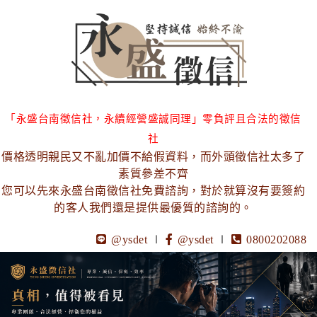
「永盛台南徵信社，永續經營盛誠同理」零負評且合法的徵信
社
價格透明親民又不亂加價不給假資料，而外頭徵信社太多了
素質參差不齊
您可以先來永盛台南徵信社免費諮詢，對於就算沒有要簽約
的客人我們還是提供最優質的諮詢的。
@ysdet
∣
@ysdet
∣
0800202088