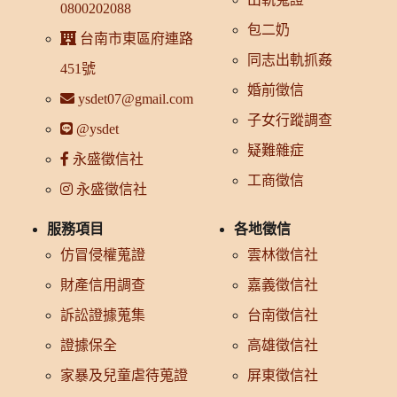
0800202088
包二奶
台南市東區府連路
同志出軌抓姦
451號
婚前徵信
ysdet07@gmail.com
子女行蹤調查
@ysdet
疑難雜症
永盛徵信社
工商徵信
永盛徵信社
服務項目
各地徵信
仿冒侵權蒐證
雲林徵信社
財產信用調查
嘉義徵信社
訴訟證據蒐集
台南徵信社
證據保全
高雄徵信社
家暴及兒童虐待蒐證
屏東徵信社