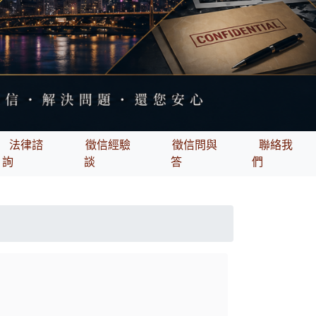
法律諮
徵信經驗
徵信問與
聯絡我
詢
談
答
們