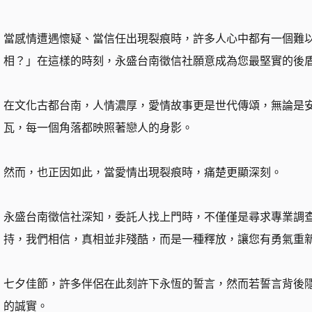
當感情遭遇懷疑、當信任出現裂痕時，許多人心中都有一個難
相？」在這樣的時刻，永盛台南徵信社願意成為您最堅實的後
在文化古都台南，人情濃厚，愛情故事更是世代傳頌，無論是
瓦，每一個角落都映照著戀人的身影。
然而，也正因如此，當愛情出現裂痕時，痛楚更顯深刻。
永盛台南徵信社深知，委託人找上門時，不僅僅是尋求專業調
持，我們相信，真相並非殘酷，而是一種釋放，讓您有勇氣重
七夕佳節，許多伴侶在此刻許下永恆的誓言，然而若誓言背後
的誠實。