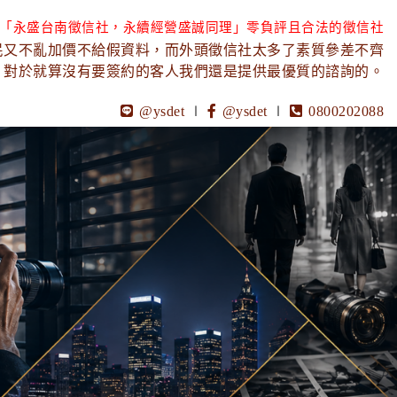
「永盛台南徵信社，永續經營盛誠同理」零負評且合法的徵信社
民又不亂加價不給假資料，而外頭徵信社太多了素質參差不齊
，對於就算沒有要簽約的客人我們還是提供最優質的諮詢的。
@ysdet
∣
@ysdet
∣
0800202088