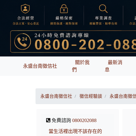
關於我
最新消
永盛台南徵信社
們
息
永盛台南徵信社
徵信經驗談
永盛台南徵
免費諮詢
0800202088
當生活裡出現不該存在的