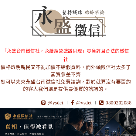
「永盛台南徵信社，永續經營盛誠同理」零負評且合法的徵信
社
價格透明親民又不亂加價不給假資料，而外頭徵信社太多了
素質參差不齊
您可以先來永盛台南徵信社免費諮詢，對於就算沒有要簽約
的客人我們還是提供最優質的諮詢的。
@ysdet
∣
@ysdet
∣
0800202088