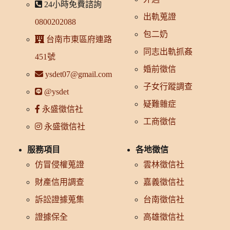
24小時免費諮詢
出軌蒐證
0800202088
包二奶
台南市東區府連路
同志出軌抓姦
451號
婚前徵信
ysdet07@gmail.com
子女行蹤調查
@ysdet
疑難雜症
永盛徵信社
工商徵信
永盛徵信社
服務項目
各地徵信
仿冒侵權蒐證
雲林徵信社
財產信用調查
嘉義徵信社
訴訟證據蒐集
台南徵信社
證據保全
高雄徵信社