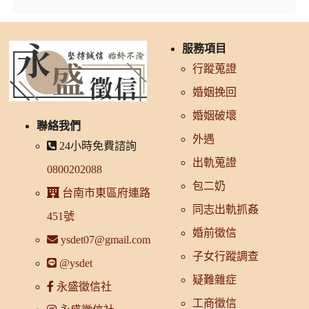
服務項目
行蹤蒐證
婚姻挽回
婚姻破壞
聯絡我們
外遇
24小時免費諮詢
出軌蒐證
0800202088
包二奶
台南市東區府連路
同志出軌抓姦
451號
婚前徵信
ysdet07@gmail.com
子女行蹤調查
@ysdet
疑難雜症
永盛徵信社
工商徵信