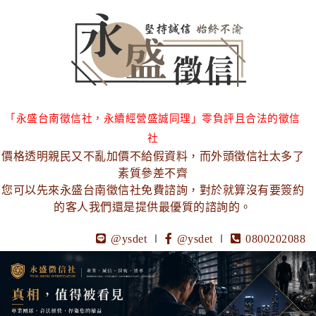
「永盛台南徵信社，永續經營盛誠同理」零負評且合法的徵信
社
價格透明親民又不亂加價不給假資料，而外頭徵信社太多了
素質參差不齊
您可以先來永盛台南徵信社免費諮詢，對於就算沒有要簽約
的客人我們還是提供最優質的諮詢的。
@ysdet
∣
@ysdet
∣
0800202088