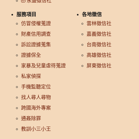
永盛徵信社
服務項目
各地徵信
仿冒侵權蒐證
雲林徵信社
財產信用調查
嘉義徵信社
訴訟證據蒐集
台南徵信社
證據保全
高雄徵信社
家暴及兒童虐待蒐證
屏東徵信社
私家偵探
手機監聽定位
找人尋人尋物
跨國海外專案
通姦除罪
教訓小三小王