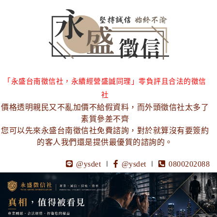
「永盛台南徵信社，永續經營盛誠同理」零負評且合法的徵信
社
價格透明親民又不亂加價不給假資料，而外頭徵信社太多了
素質參差不齊
您可以先來永盛台南徵信社免費諮詢，對於就算沒有要簽約
的客人我們還是提供最優質的諮詢的。
@ysdet
∣
@ysdet
∣
0800202088