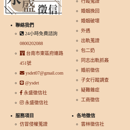
行蹤蒐證
婚姻挽回
婚姻破壞
聯絡我們
外遇
24小時免費諮詢
出軌蒐證
0800202088
包二奶
台南市東區府連路
同志出軌抓姦
451號
婚前徵信
ysdet07@gmail.com
子女行蹤調查
@ysdet
疑難雜症
永盛徵信社
工商徵信
永盛徵信社
服務項目
各地徵信
仿冒侵權蒐證
雲林徵信社