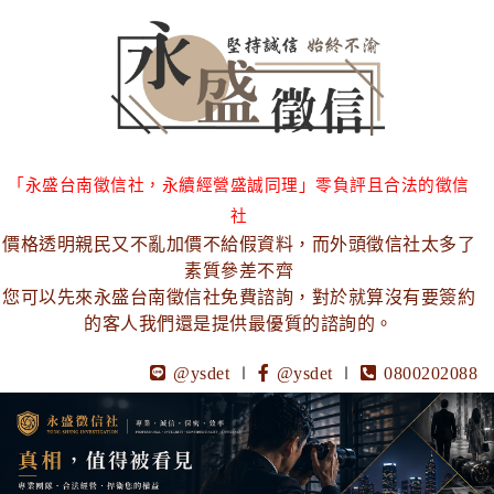
「永盛台南徵信社，永續經營盛誠同理」零負評且合法的徵信
社
價格透明親民又不亂加價不給假資料，而外頭徵信社太多了
素質參差不齊
您可以先來永盛台南徵信社免費諮詢，對於就算沒有要簽約
的客人我們還是提供最優質的諮詢的。
@ysdet
∣
@ysdet
∣
0800202088