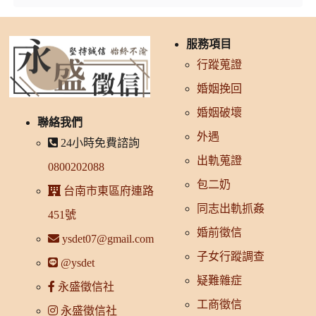
服務項目
行蹤蒐證
婚姻挽回
婚姻破壞
聯絡我們
外遇
24小時免費諮詢
出軌蒐證
0800202088
包二奶
台南市東區府連路
同志出軌抓姦
451號
婚前徵信
ysdet07@gmail.com
子女行蹤調查
@ysdet
疑難雜症
永盛徵信社
工商徵信
永盛徵信社