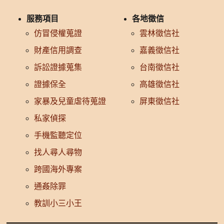
服務項目
各地徵信
仿冒侵權蒐證
雲林徵信社
財產信用調查
嘉義徵信社
訴訟證據蒐集
台南徵信社
證據保全
高雄徵信社
家暴及兒童虐待蒐證
屏東徵信社
私家偵探
手機監聽定位
找人尋人尋物
跨國海外專案
通姦除罪
教訓小三小王