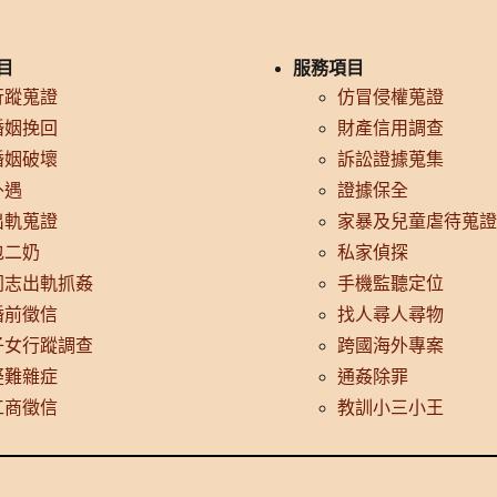
目
服務項目
行蹤蒐證
仿冒侵權蒐證
婚姻挽回
財產信用調查
婚姻破壞
訴訟證據蒐集
外遇
證據保全
出軌蒐證
家暴及兒童虐待蒐證
包二奶
私家偵探
同志出軌抓姦
手機監聽定位
婚前徵信
找人尋人尋物
子女行蹤調查
跨國海外專案
疑難雜症
通姦除罪
工商徵信
教訓小三小王