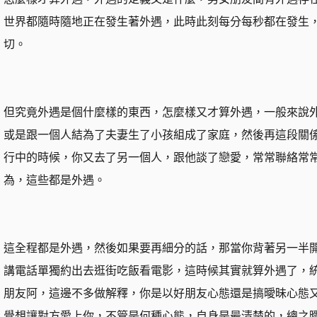
世界都隨時隨地正在發生著外遇，此時此刻每分每秒都在發生
切。
但究竟外遇是個什麼樣的東西，怎麼樣又才算外遇，一般來說
或是跟一個人結為了夫妻生了小孩組成了家庭，然後再這段關
行中的時候，你又去了另一個人，跟他談了戀愛，常常聯絡常
為，這些都是外遇。
這全程都是外遇，然後如果要再細分的話，那當你背著另一半
講電話單獨約出去逛街吃飯看電影，這時候其實就算外遇了，
朋友阿，這邊不多做解釋，你是以好朋友心態還是搞曖昧心態
覺想讓對方愛上你，不管是何種心態，自身是最清楚的，總之