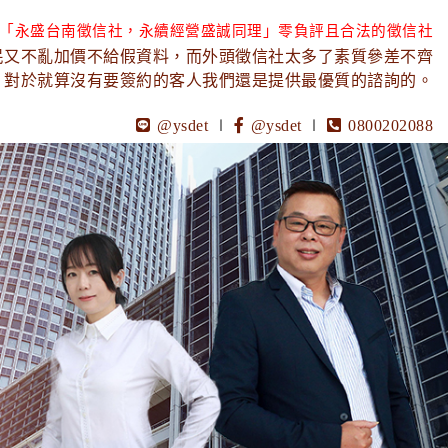
「永盛台南徵信社，永續經營盛誠同理」零負評且合法的徵信社
民又不亂加價不給假資料，而外頭徵信社太多了素質參差不齊
，對於就算沒有要簽約的客人我們還是提供最優質的諮詢的。
@ysdet
∣
@ysdet
∣
0800202088