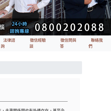
法律諮
徵信經驗
徵信問與
聯絡我
詢
談
答
們
在，夫妻關係間也有外遇存在，甚至全